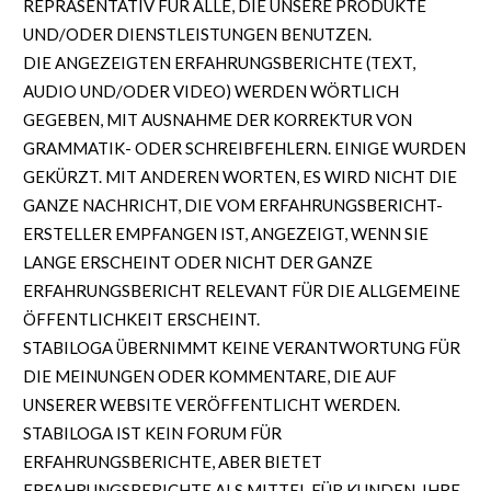
REPRÄSENTATIV FÜR ALLE, DIE UNSERE PRODUKTE
UND/ODER DIENSTLEISTUNGEN BENUTZEN.
DIE ANGEZEIGTEN ERFAHRUNGSBERICHTE (TEXT,
AUDIO UND/ODER VIDEO) WERDEN WÖRTLICH
GEGEBEN, MIT AUSNAHME DER KORREKTUR VON
GRAMMATIK- ODER SCHREIBFEHLERN. EINIGE WURDEN
GEKÜRZT. MIT ANDEREN WORTEN, ES WIRD NICHT DIE
GANZE NACHRICHT, DIE VOM ERFAHRUNGSBERICHT-
ERSTELLER EMPFANGEN IST, ANGEZEIGT, WENN SIE
LANGE ERSCHEINT ODER NICHT DER GANZE
ERFAHRUNGSBERICHT RELEVANT FÜR DIE ALLGEMEINE
ÖFFENTLICHKEIT ERSCHEINT.
STABILOGA ÜBERNIMMT KEINE VERANTWORTUNG FÜR
DIE MEINUNGEN ODER KOMMENTARE, DIE AUF
UNSERER WEBSITE VERÖFFENTLICHT WERDEN.
STABILOGA IST KEIN FORUM FÜR
ERFAHRUNGSBERICHTE, ABER BIETET
ERFAHRUNGSBERICHTE ALS MITTEL FÜR KUNDEN, IHRE